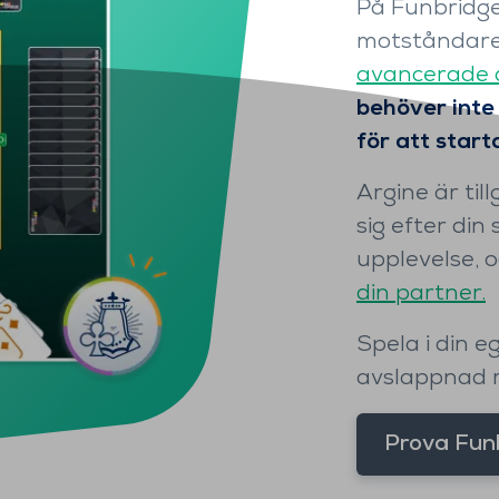
På Funbridge
motståndare
avancerade ar
behöver inte
för att star
Argine är ti
sig efter din 
upplevelse, o
din partner.
Spela i din eg
avslappnad m
Prova Funb