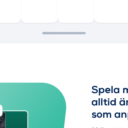
Spela 
alltid ä
som anp