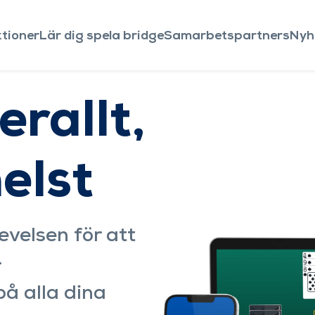
tioner
Lär dig spela bridge
Samarbetspartners
Nyh
erallt,
elst
velsen för att
.
på alla dina