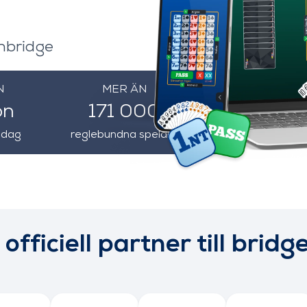
nbridge
N
MER ÄN
on
171 000
r dag
reglebundna spelare
officiell partner till bri