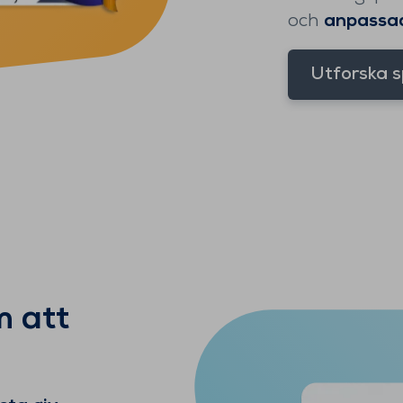
och
anpassad 
Utforska s
m att