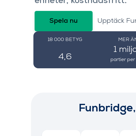
enheter, kostnadsfritt.
Spela nu
Upptäck Fu
18 000
BETYG
MER Ä
1 milj
4,6
partier pe
Funbridge, 