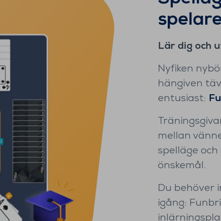
spelar
Lär dig och u
Nyfiken nybör
hängiven täv
entusiast:
Fu
Träningsgiva
mellan vänner
spelläge och 
önskemål.
Du behöver i
igång: Funbri
inlärningspla