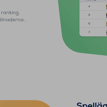
n ranking,
killnaderna…
Spelläg