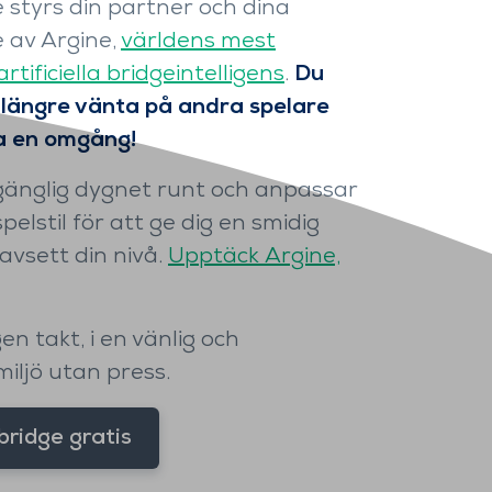
 styrs din partner och dina
 av Argine,
världens mest
tificiella bridgeintelligens
.
Du
 längre vänta på andra spelare
ta en omgång!
llgänglig dygnet runt och anpassar
spelstil för att ge dig en smidig
avsett din nivå.
Upptäck Argine,
en takt, i en vänlig och
iljö utan press.
ridge gratis