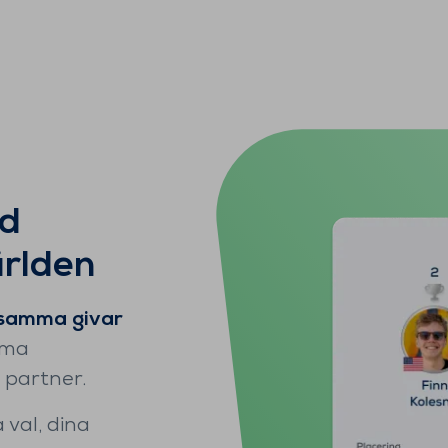
ed
ärlden
samma givar
mma
 partner.
a val, dina