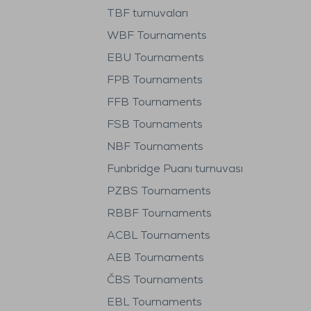
TBF turnuvaları
WBF Tournaments
EBU Tournaments
FPB Tournaments
FFB Tournaments
FSB Tournaments
NBF Tournaments
Funbridge Puanı turnuvası
PZBS Tournaments
RBBF Tournaments
ACBL Tournaments
AEB Tournaments
ČBS Tournaments
EBL Tournaments