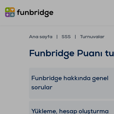
Ana sayfa
SSS
Turnuvalar
Funbridge Puanı t
Funbridge hakkında genel
sorular
Yükleme, hesap oluşturma