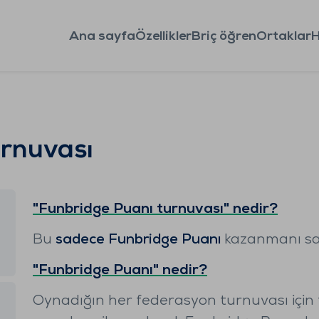
Ana sayfa
Özellikler
Briç öğren
Ortaklar
H
urnuvası
"Funbridge Puanı turnuvası" nedir?
Bu
sadece Funbridge Puanı
kazanmanı sa
"Funbridge Puanı" nedir?
Oynadığın her federasyon turnuvası için