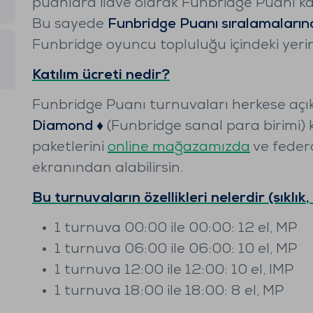
puanlara ilave olarak Funbridge Puanı ka
Bu sayede
Funbridge Puanı sıralamaların
Funbridge oyuncu topluluğu içindeki yerini
Katılım ücreti nedir?
Funbridge Puanı turnuvaları herkese açıkt
Diamond ♦️
(Funbridge sanal para birimi)
paketlerini
online mağazamızda
ve feder
ekranından alabilirsin.
Bu turnuvaların özellikleri nelerdir (sıklık
1 turnuva 00:00 ile 00:00: 12 el, MP
1 turnuva 06:00 ile 06:00: 10 el, MP
1 turnuva 12:00 ile 12:00: 10 el, IMP
1 turnuva 18:00 ile 18:00: 8 el, MP