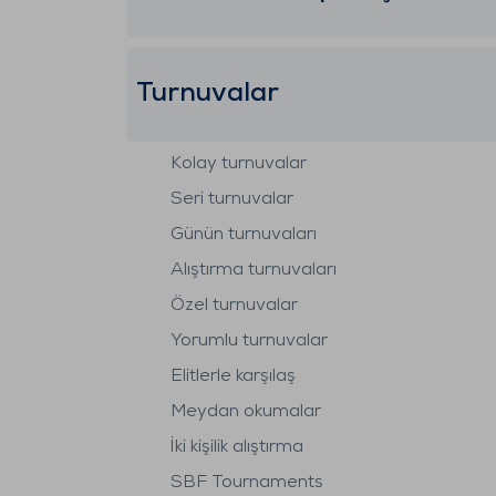
Turnuvalar
Kolay turnuvalar
Seri turnuvalar
Günün turnuvaları
Alıştırma turnuvaları
Özel turnuvalar
Yorumlu turnuvalar
Elitlerle karşılaş
Meydan okumalar
İki kişilik alıştırma
SBF Tournaments