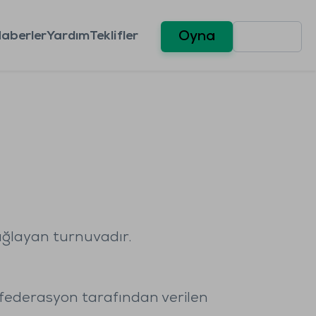
aberler
Yardım
Teklifler
Oyna
ğlayan turnuvadır.
 federasyon tarafından verilen