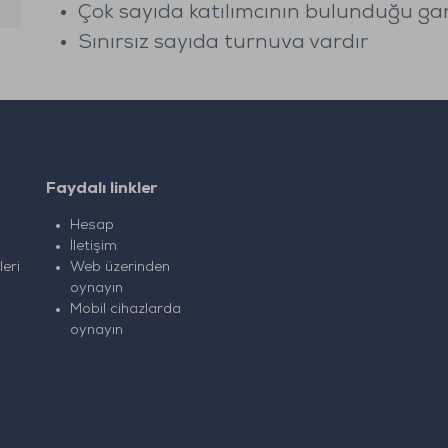
Çok sayıda katılımcının bulunduğu gar
Sınırsız sayıda turnuva vardır
Faydalı linkler
Hesap
İletişim
leri
Web üzerinden
oynayın
Mobil cihazlarda
oynayın