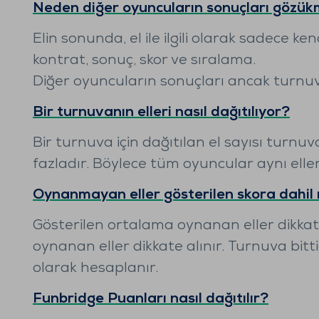
Neden diğer oyuncuların sonuçları gözü
Elin sonunda, el ile ilgili olarak sadece 
kontrat, sonuç, skor ve sıralama.
Diğer oyuncuların sonuçları ancak turnuva
Bir turnuvanın elleri nasıl dağıtılıyor?
Bir turnuva için dağıtılan el sayısı turn
fazladır. Böylece tüm oyuncular aynı elle
Oynanmayan eller gösterilen skora dahil 
Gösterilen ortalama oynanan eller dikkat
oynanan eller dikkate alınır. Turnuva bi
olarak hesaplanır.
Funbridge Puanları nasıl dağıtılır?