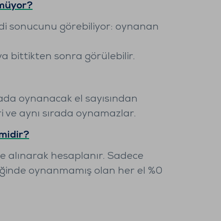
kmüyor?
kendi sonucunu görebiliyor: oynanan
 bittikten sonra görülebilir.
uvada oynanacak el sayısından
ri ve aynı sırada oynamazlar.
midir?
e alınarak hesaplanır. Sadece
ttiğinde oynanmamış olan her el %0