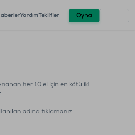
aberler
Yardım
Teklifler
Oyna
anan her 10 el için en kötü iki
.
llanılan adına tıklamanız