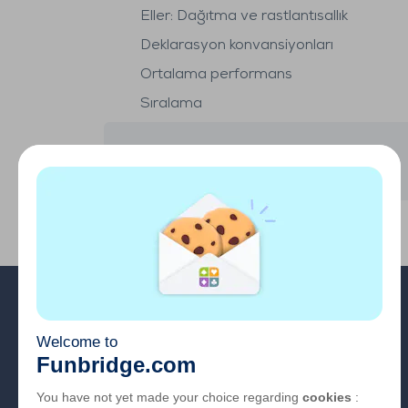
Eller: Dağıtma ve rastlantısallık
Deklarasyon konvansiyonları
Ortalama performans
Sıralama
Hesabım
Hakkımızda
SSS
İş Fırsatları