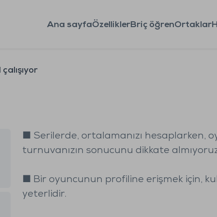
Ana sayfa
Özellikler
Briç öğren
Ortaklar
H
 çalışıyor
■ Serilerde, ortalamanızı hesaplarken, oyn
turnuvanızın sonucunu dikkate almıyoruz
■ Bir oyuncunun profiline erişmek için, ku
yeterlidir.