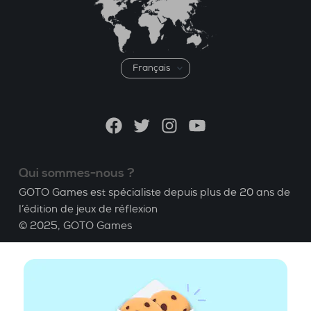
Choisir
une
langue
Facebook
Twitter
Instagram
YouTube
Qui sommes-nous ?
GOTO Games est spécialiste depuis plus de 20 ans de
l’édition de jeux de réflexion
© 2025,
GOTO Games
A propos
Aide
|
Compte
|
Apprendre le Bridge
|
Calculatrice
Bridge
|
Emploi
|
CGU
|
Mentions légales