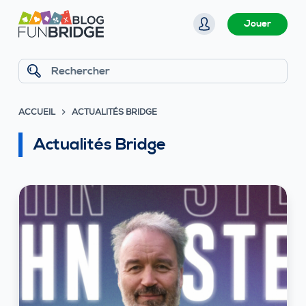
P
Jouer
a
s
s
Rechercher
e
r
ACCUEIL
ACTUALITÉS BRIDGE
a
u
Actualités Bridge
c
o
n
t
e
n
u