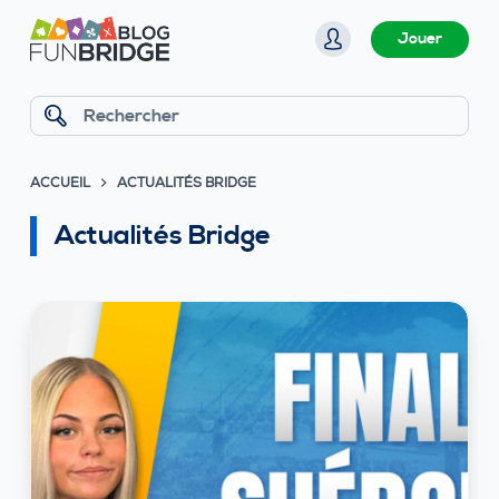
P
Jouer
a
s
s
Rechercher
e
r
ACCUEIL
ACTUALITÉS BRIDGE
a
u
Actualités Bridge
c
o
n
t
e
n
u