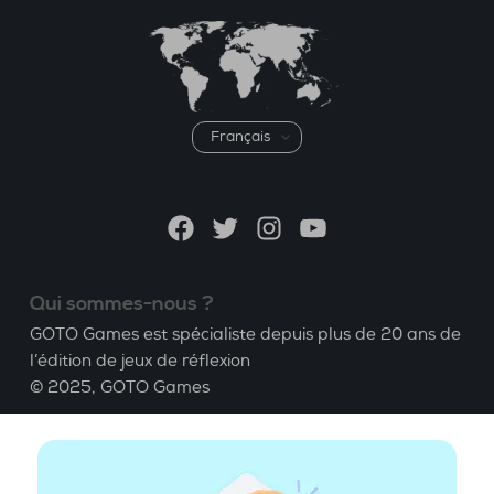
Choisir
une
langue
Facebook
Twitter
Instagram
YouTube
Qui sommes-nous ?
GOTO Games est spécialiste depuis plus de 20 ans de
l’édition de jeux de réflexion
© 2025,
GOTO Games
A propos
Aide
|
Compte
|
Apprendre le Bridge
|
Calculatrice