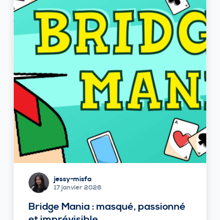
jessy-misfa
17 janvier 2026
Bridge Mania : masqué, passionné
et imprévisible