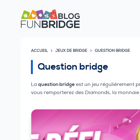
P
a
s
s
e
r
ACCUEIL
JEUX DE BRIDGE
QUESTION BRIDGE
a
Question bridge
u
c
o
La
question bridge
est un jeu régulièrement p
n
vous remporterez des Diamonds, la monnaie vi
t
e
n
u