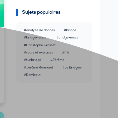
Sujets populaires
analyse de donnes
bridge
bridge-lesson
bridge-news
Christophe Grosset
cours et exercices
ffb
funbridge
Jérôme
Jérôme Rombaut
Le Bridgeur
Rombaut