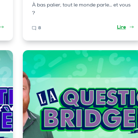
À bas palier, tout le monde parle… et vous
?
Lire
8