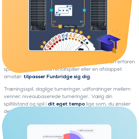
Spiltilstande for alle typer af
spillere
Lær og bliv bedre i dit eget tempo
Uanset om du er en nysgerrig begynder eller en erfaren
spiller, en hård konkurrencespiller eller en afslappet
amatør:
tilpasser Funbridge sig dig.
Træningsspil, daglige turneringer, udfordringer mellem
venner, niveaubaserede turneringer... Vælg din
spiltilstand og spil i
dit eget tempo
lige som, du ønsker
det.
Du behøver ikke at være ekspert for at komme i gang:
Funbridge er et rigtigt læringsmiljø, tilgængeligt,