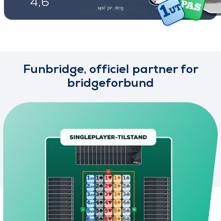
4,6
spil pr. dag
almindelige spillere
Oplev Funbridge
Funbridge, officiel partner for
bridgeforbund