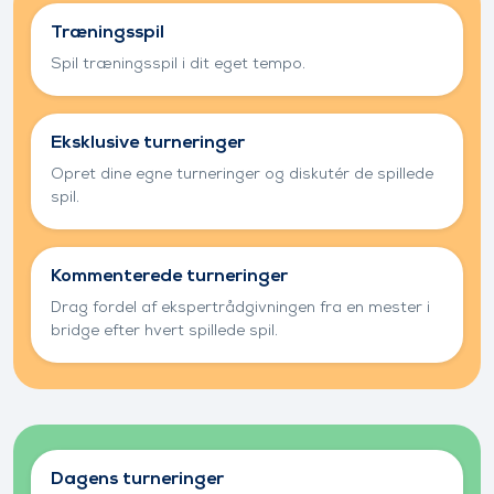
Øg din viden
Træningsspil
Spil træningsspil i dit eget tempo.
Eksklusive turneringer
Opret dine egne turneringer og diskutér de spillede
spil.
Kommenterede turneringer
Drag fordel af ekspertrådgivningen fra en mester i
bridge efter hvert spillede spil.
Bliv en del af konkurrencen
Dagens turneringer