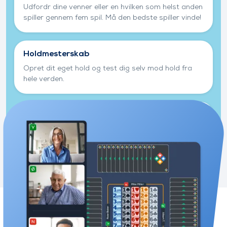
Udfordr dine venner eller en hvilken som helst anden
spiller gennem fem spil. Må den bedste spiller vinde!
Holdmesterskab
Opret dit eget hold og test dig selv mod hold fra
hele verden.
Spil for to
Sæt dig ned ved det samme bord som dine venner
og øv jer sammen.