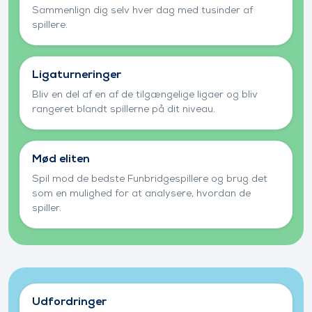
Sammenlign dig selv hver dag med tusinder af
spillere.
Ligaturneringer
Bliv en del af en af de tilgængelige ligaer og bliv
rangeret blandt spillerne på dit niveau.
Mød eliten
Spil mod de bedste Funbridgespillere og brug det
som en mulighed for at analysere, hvordan de
spiller.
Spil bridge med dine venner
Udfordringer