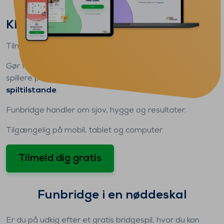
Klar til at spille bridge?
Tilmeld dig
gratis
og kom i gang med at spille
i dag
.
Gør fremskridt
i dit eget tempo
, tag kampen op mod
spillere på
alle niveauer
og opdag
alle vores
spiltilstande
.
Funbridge handler om sjov, hygge og resultater.
Tilgængelig på mobil, tablet og computer.
Tilmeld dig gratis
Funbridge i en nøddeskal
Er du på udkig efter et gratis bridgespil, hvor du kan