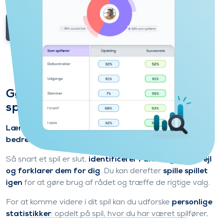
motiverende og
egnet til alle niveauer
.
Udforsk spiltilstande
Gør fremskridt ved at analysere dit
spil
Lær af hvert enkelt spil for at spille det næste
bedre.
Så snart et spil er slut,
identificerer Funbridge dine fejl
og forklarer dem for dig
. Du kan derefter
spille spillet
igen
for at gøre brug af rådet og træffe de rigtige valg.
For at komme videre i dit spil kan du udforske
personlige
statistikker
: opdelt på spil, hvor du har været spilfører,