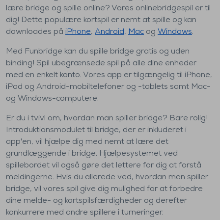
lære bridge og spille online? Vores onlinebridgespil er til
dig! Dette populære kortspil er nemt at spille og kan
downloades på
iPhone
,
Android
,
Mac
og
Windows
.
Med Funbridge kan du spille bridge gratis og uden
binding! Spil ubegrænsede spil på alle dine enheder
med en enkelt konto. Vores app er tilgængelig til iPhone,
iPad og Android-mobiltelefoner og -tablets samt Mac-
og Windows-computere.
Er du i tvivl om, hvordan man spiller bridge? Bare rolig!
Introduktionsmodulet til bridge, der er inkluderet i
app'en, vil hjælpe dig med nemt at lære det
grundlæggende i bridge. Hjælpesystemet ved
spillebordet vil også gøre det lettere for dig at forstå
meldingerne. Hvis du allerede ved, hvordan man spiller
bridge, vil vores spil give dig mulighed for at forbedre
dine melde- og kortspilsfærdigheder og derefter
konkurrere med andre spillere i turneringer.