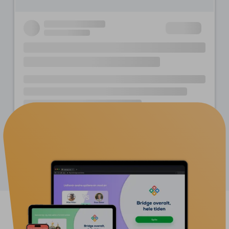
Flere artikler på bloggen