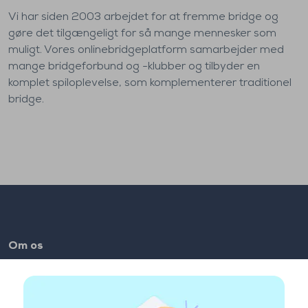
Vi har siden 2003 arbejdet for at fremme bridge og
gøre det tilgængeligt for så mange mennesker som
muligt. Vores onlinebridgeplatform samarbejder med
mange bridgeforbund og -klubber og tilbyder en
komplet spiloplevelse, som komplementerer traditionel
bridge.
Om os
FAQ
Job
Makkerlinks