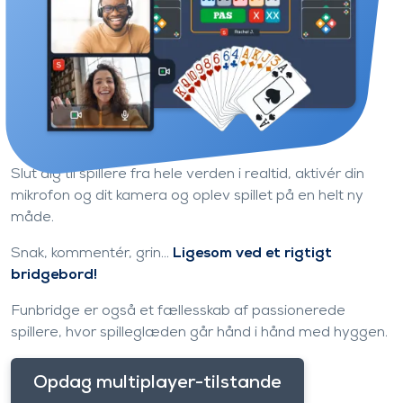
Nyd en ny bridgespiloplevelse
På Funbridge kan du spille, lige når du har lyst, takket
være kunstig intelligens.
Men bridge handler også om at dele!
Slut dig til spillere fra hele verden i realtid, aktivér din
mikrofon og dit kamera og oplev spillet på en helt ny
måde.
Snak, kommentér, grin...
Ligesom ved et rigtigt
bridgebord!
Funbridge er også et fællesskab af passionerede
spillere, hvor spilleglæden går hånd i hånd med hyggen.
Opdag multiplayer-tilstande