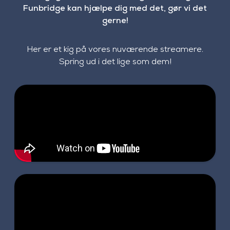
Funbridge kan hjælpe dig med det, gør vi det
gerne!
Her er et kig på vores nuværende streamere.
Spring ud i det lige som dem!