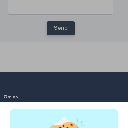
Send
Om os
FAQ
Job
Makkerlinks