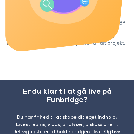
Dedikeret support
Du får en dedikeret kontaktperson hos Funbridge,
som følger dine fremskridt, besvarer dine
spørgsmål og guider dig gennem de tekniske,
redaktionelle og praktiske aspekter af dit projekt.
Er du klar til at gå live på
Funbridge?
Du har frihed til at skabe dit eget indhold:
Livestreams, vlogs, analyser, diskussioner...
Det vigtigste er at holde bridgen i live. Og hvis