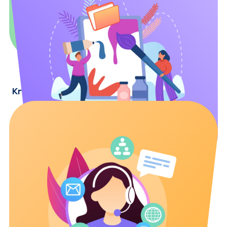
Dine videoer vil blive vist på appens startskærm.
Vi vil udgive artikler om din rejse på vores blog.
Dit indhold vil blive delt på vores sociale medier.
Kreationsressourcer
Adgang til officielle visuelle elementer,
skabeloner og illustrationer
Vejledning i opbygning af dine videoer, hvordan
du finder på idéer og implementerer bedste
praksisser
Praktiske værktøjer, der hjælper dig med at
producere dit indhold enkelt og effektivt