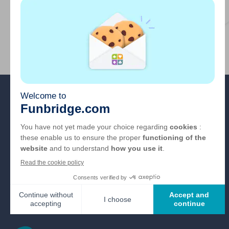
bridge
Sobre nosotros
FAQ
Empleo
Enlaces de los
colaboradores