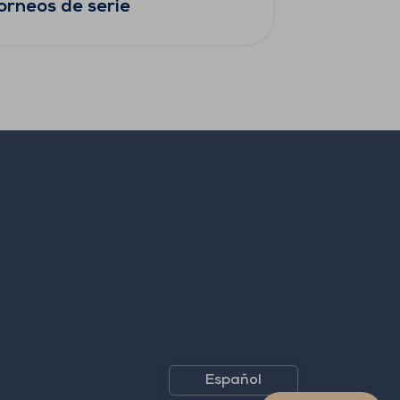
orneos de serie
Español