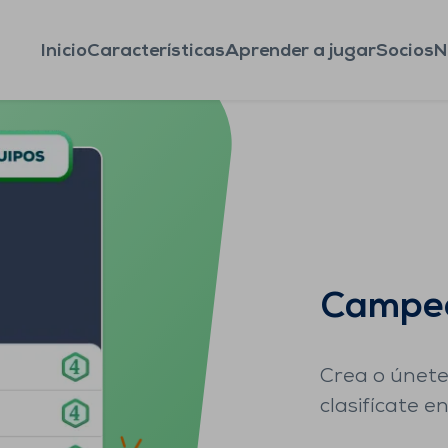
Inicio
Características
Aprender a jugar
Socios
N
to por equipos
Campeo
Crea o únete
clasifícate e