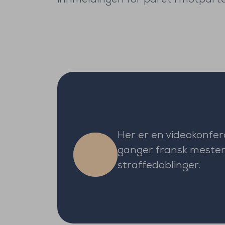
innmeldingen for paret i motpart
Her er en videokonfer
ganger fransk mester
straffedoblinger.