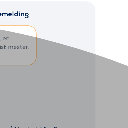
remelding
, en
sk mester.