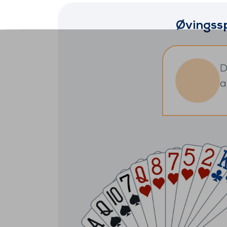
Øvingssp
D
a