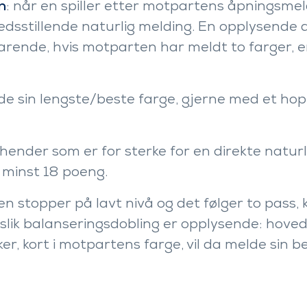
n
: når en spiller etter motpartens åpningsmel
dsstillende naturlig melding. En opplysende do
svarende, hvis motparten har meldt to farger, 
lde sin lengste/beste farge, gjerne med et ho
ender som er for sterke for en direkte naturli
 minst 18 poeng.
n stopper på lavt nivå og det følger to pass, 
 slik balanseringsdobling er opplysende: hove
kker, kort i motpartens farge, vil da melde sin b