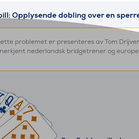
ill: Opplysende dobling over en sper
ette problemet er presenteres av Tom Drijver
nerkjent nederlandsk bridgetrener og europei