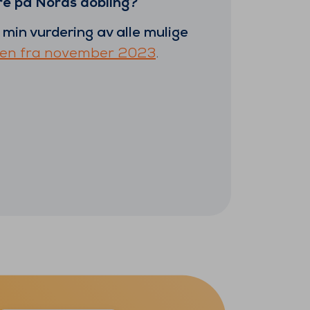
re på Nords dobling?
g
min vurdering av alle mulige
len fra november 2023
.