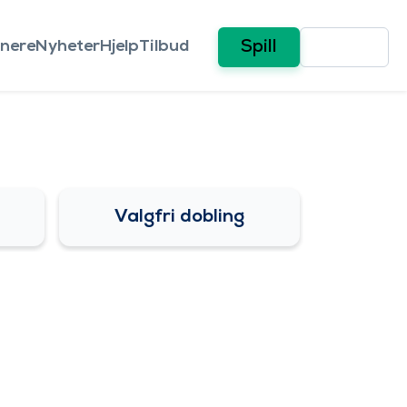
nere
Nyheter
Hjelp
Tilbud
Spill
Valgfri dobling
itt)
Lightner dobling
Spørsmål og svar