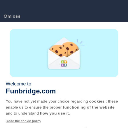
Om oss
FAQ
Jobber
Lenker til partnere
Nyttige lenker
Konto
Kontakt
Spill på nettet
Spill på mobil
GCU
Personvern
Administrer cookies