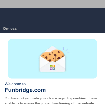
Om oss
FAQ
Jobber
Lenker til partnere
Nyttige lenker
Konto
Kontakt
Spill på nettet
Spill på mobil
GCU
Personvern