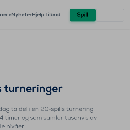
nere
Nyheter
Hjelp
Tilbud
Spill
 turneringer
ag ta del i en 20-spills turnering
24 timer og som samler tusenvis av
lle nivåer.