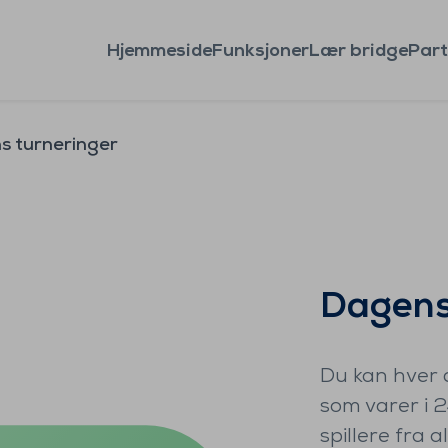
Hjemmeside
Funksjoner
Lær bridge
Part
s turneringer
Dagens
Du kan hver d
som varer i 
spillere fra a