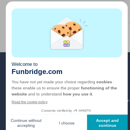
Team Championship
Om oss
FAQ
Jobber
Lenker til partner