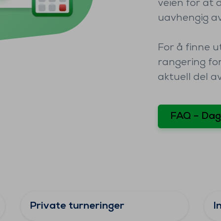
veien for at
uavhengig av
For å finne 
rangering for
aktuell del a
FAQ – Dag
Private turneringer
I