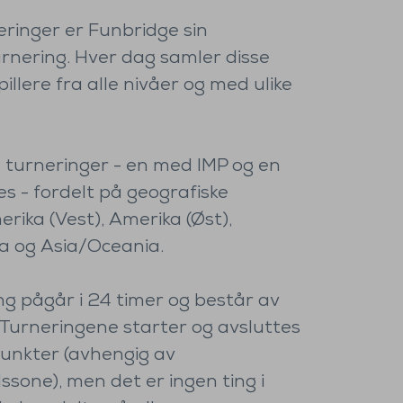
ringer er Funbridge sin
urnering. Hver dag samler disse
pillere fra alle nivåer og med ulike
e turneringer - en med IMP og en
s - fordelt på geografiske
rika (Vest), Amerika (Øst),
a og Asia/Oceania.
ng pågår i 24 timer og består av
l. Turneringene starter og avsluttes
punkter (avhengig av
ssone), men det er ingen ting i