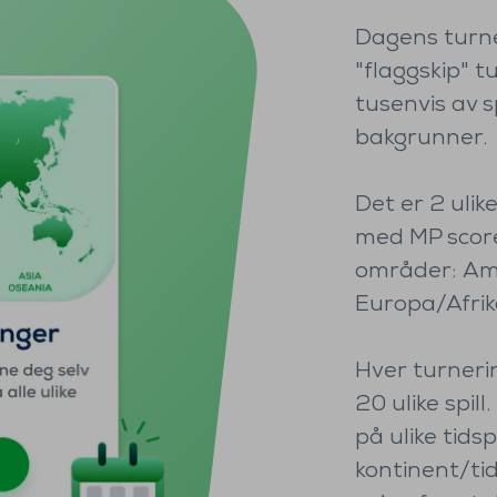
Dagens turne
"flaggskip" t
tusenvis av s
bakgrunner.
Det er 2 ulik
med MP score
områder: Ame
Europa/Afrik
Hver turneri
20 ulike spil
på ulike tids
kontinent/tid