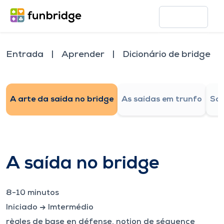
Entrada
Aprender
Dicionário de bridge
A arte da saída no bridge
As saídas em trunfo
Sai
A saída no bridge
8-10
minutos
Iniciado
→
Imtermédio
règles de base en défense, notion de séquence