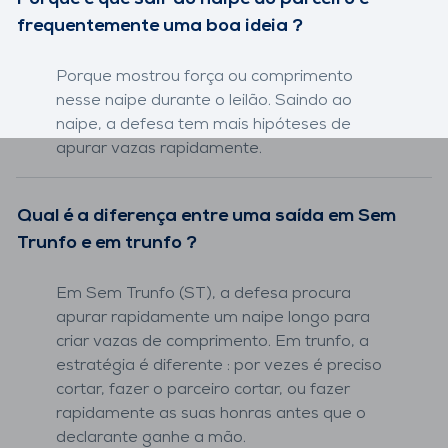
frequentemente uma boa ideia ?
Porque mostrou força ou comprimento
nesse naipe durante o leilão. Saindo ao
naipe, a defesa tem mais hipóteses de
apurar vazas rapidamente.
Qual é a diferença entre uma saída em Sem
Trunfo e em trunfo ?
Em Sem Trunfo (ST), a defesa procura
apurar rapidamente um naipe longo para
criar vazas de comprimento. Em trunfo, a
estratégia é diferente : por vezes é preciso
cortar, fazer o parceiro cortar, ou fazer
rapidamente as suas honras antes que o
declarante ganhe a mão.