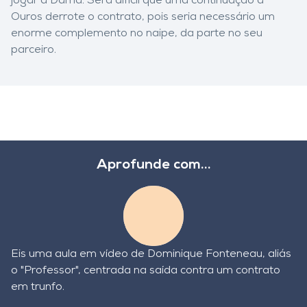
jogar a Dama. Será difícil que uma continuação a
Ouros derrote o contrato, pois seria necessário um
enorme complemento no naipe, da parte no seu
parceiro.
Aprofunde com...
Eis uma aula em vídeo de Dominique Fonteneau, aliás
o "Professor", centrada na saída contra um contrato
em trunfo.