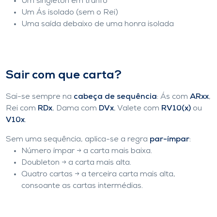
Um singleton em trunfo
Um Ás isolado (sem o Rei)
Uma saída debaixo de uma honra isolada
Sair com que carta?
Sai-se sempre na
cabeça de sequência
: Ás com
ARxx
,
Rei com
RDx
, Dama com
DVx
, Valete com
RV10(x)
ou
V10x
.
Sem uma sequência, aplica-se a regra
par-ímpar
:
Número ímpar → a carta mais baixa.
Doubleton → a carta mais alta.
Quatro cartas → a terceira carta mais alta,
consoante as cartas intermédias.