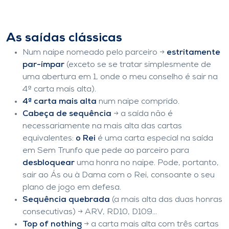
As saídas clássicas
Num naipe nomeado pelo parceiro →
estritamente
par-ímpar
(exceto se se tratar simplesmente de
uma abertura em 1
, onde o meu conselho é sair na
4ª carta mais alta).
4ª carta mais alta
num naipe comprido.
Cabeça de sequência
→ a saída não é
necessariamente na mais alta das cartas
equivalentes:
o Rei
é uma carta especial na saída
em Sem Trunfo que pede ao parceiro para
desbloquear
uma honra no naipe. Pode, portanto,
sair ao Ás ou à Dama com o Rei, consoante o seu
plano de jogo em defesa.
Sequência quebrada
(a mais alta das duas honras
consecutivas) → ARV, RD10, D109...
Top of nothing
→ a carta mais alta com três cartas