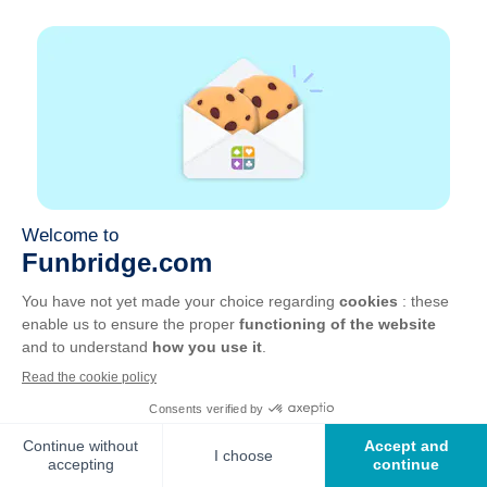
Privilegia-se um naipe sólido de 5 cartas. Se
não tivermos um naipe longo, é preferível
uma saída neutra ou uma cabeça de
sequência. O objetivo é não dar a 7.ª vaza
ao declarante.
Qual é a melhor saída contra 3ST ?
Contra 3ST, damos prioridade a um naipe
quinto para apurar vazas de comprimento.
Em alternativa, um naipe quarto, mas não
debaixo de Axxx, ADxx ou AVxx. Evitamos
as saídas que possam oferecer uma vaza
gratuita ao declarante.
Qual é a melhor saída contra 6ST ?