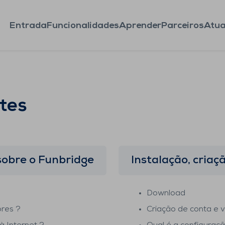
Entrada
Funcionalidades
Aprender
Parceiros
Atua
tes
sobre o Funbridge
Instalação, criaç
Download
res ?
Criação de conta e 