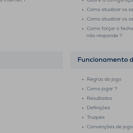
à Internet ?
Qual é a configuraçã
Como atualizar os s
Como atualizar os s
Como forçar o fecho
não responde ?
Funcionamento d
Regras do jogo
Como jogar ?
Resultados
Definições
Truques
Convenções de jogo