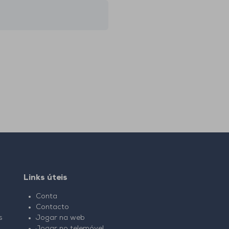
Links úteis
Conta
Contacto
s
Jogar na web
Jogar no telemóvel