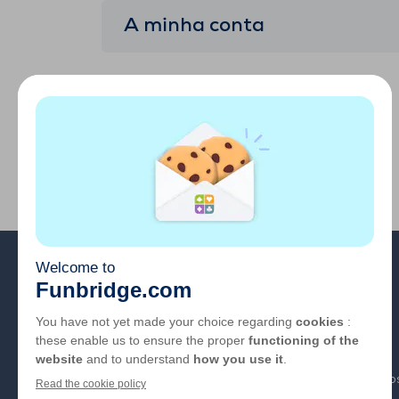
A minha conta
A loja Funbridge
Perfil
Emails e notificações
Acerca de
FAQ
Utilização
Links de parceiro