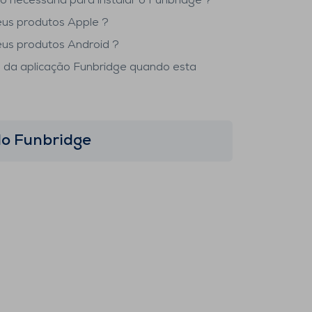
o necessária para instalar o Funbridge ?
eus produtos Apple ?
eus produtos Android ?
 da aplicação Funbridge quando esta
o Funbridge