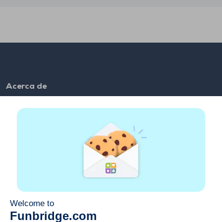
Acerca de
FAQ
Utilização
Links de parceiros
Links úteis
Conta
Contacto
Jogar na web
Jogar no telemóvel