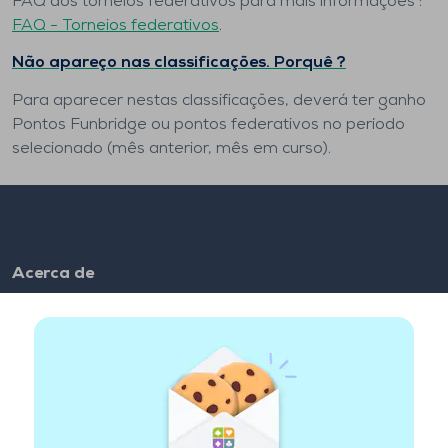
FAQ dos torneios federativos para mais informações :
FAQ - Torneios federativos
.
Não apareço nas classificações. Porquê ?
Para aparecer nestas classificações, deverá ter ganho
Pontos Funbridge ou pontos federativos no período
selecionado (mês anterior, mês em curso).
Acerca de
FAQ
Utilização
Links de parceiros
Links úteis
Conta