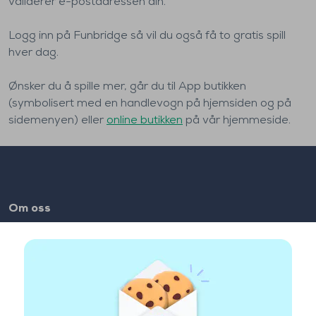
validerer e-postadressen din.
Logg inn på Funbridge så vil du også få to gratis spill
hver dag.
Ønsker du å spille mer, går du til App butikken
(symbolisert med en handlevogn på hjemsiden og på
sidemenyen) eller
online butikken
på vår hjemmeside.
Om oss
FAQ
Jobber
Lenker til partnere
Nyttige lenker