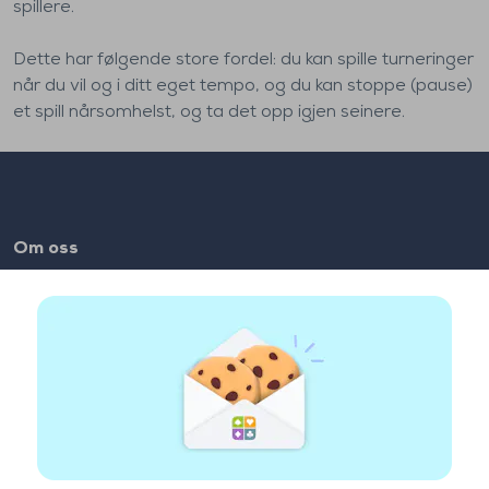
spillere.
Dette har følgende store fordel: du kan spille turneringer
når du vil og i ditt eget tempo, og du kan stoppe (pause)
et spill nårsomhelst, og ta det opp igjen seinere.
Om oss
FAQ
Jobber
Lenker til partnere
Nyttige lenker
Konto
Kontakt
Spill på nettet
Spill på mobil