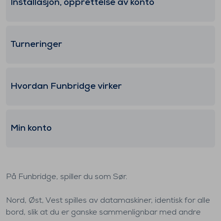
Installasjon, opprettelse av konto
Turneringer
Hvordan Funbridge virker
Min konto
På Funbridge, spiller du som Sør.
Nord, Øst, Vest spilles av datamaskiner, identisk for alle
bord, slik at du er ganske sammenlignbar med andre