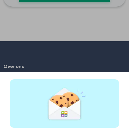
Over ons
FAQ
Vacatures
Partnerlinks
Links
Account
Contact
Speel op het web