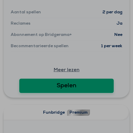
Aantal spellen
2 per dag
Reclames
Ja
Abonnement op Bridgerama+
Nee
Becommentarieerde spellen
1 per week
Meer lezen
Spelen
Funbridge
Premium