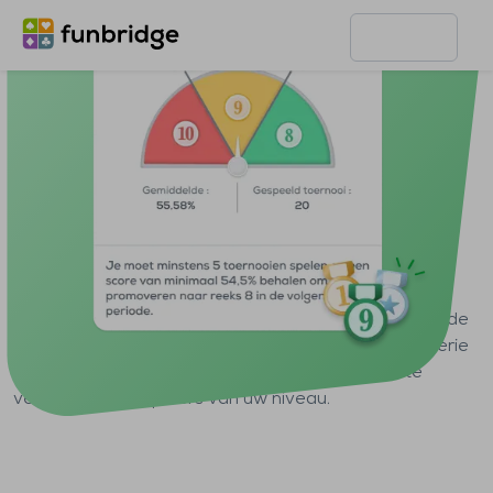
Homepage
Functies
Serietoernooien
Serietoernooien
Begin in de serie New en stroom door naar één van de
andere series, van serie 11 (de laagste) tot de eliteserie
(de hoogste). Dit is een goede manier om uzelf te
vergelijken met spelers van uw niveau.