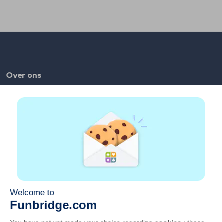
Over ons
FAQ
Vacatures
Partnerlinks
Links
Account
Contact
Speel op het web
Speel op mobiel