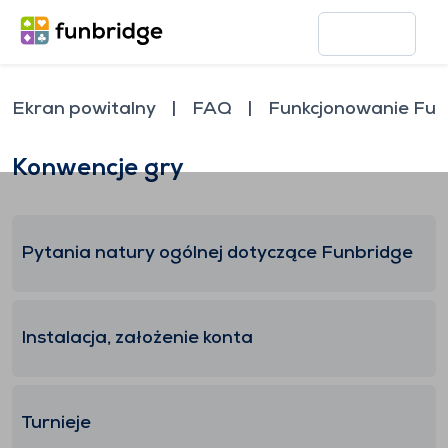
Ekran powitalny
FAQ
Funkcjonowanie Fun
Konwencje gry
Pytania natury ogólnej dotyczące Funbridge
Instalacja, założenie konta
Turnieje