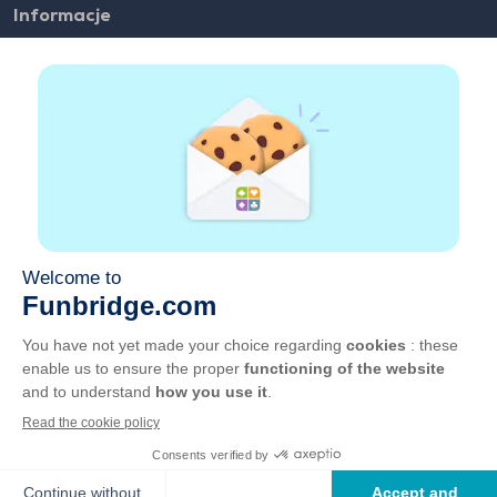
Informacje
FAQ
Zatrudnienie
Linki partnerskie
Pożyteczne linki
Konto
Kontakt
Graj w sieci
Graj na urządzeniu mobilnym
OWU
Prywatność
Zarządzaj plikami cookie
Polski
©
2026
, GOTO Games