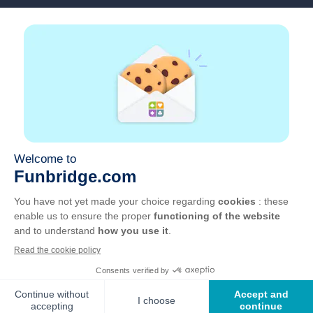
FAQ
Zatrudnienie
Linki partnerskie
Pożyteczne linki
Konto
Kontakt
Graj w sieci
Graj na urządzeniu mobilnym
OWU
Prywatność
Zarządzaj plikami cookie
Polski
©
2026
, GOTO Games