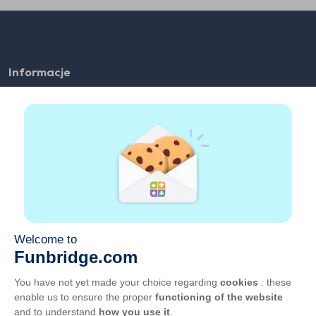
Informacje
FAQ
Zatrudnienie
Linki partnerskie
Pożyteczne linki
Konto
Kontakt
Graj w sieci
Graj na urządzeniu mobilnym
OWU
Prywatność
Zarządzaj plikami cookie