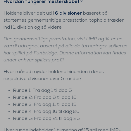
Hvordan fungerer mesterskabet?
Holdene bliver delt ud i
6 divisioner
baseret på
starternes gennemsnitlige præstation: tophold træder
ind i 1. division og så videre.
Den gennemsnitlige præstation, vist i IMP og %, er en
værdi udregnet baseret på alle de turneringer spilleren
har spillet på Funbridge. Denne information kan findes
under enhver spillers profil.
Hver måned møder holdene hinanden i deres
respektive divisioner over 5 runder:
Runde 1: Fra dag 1 til dag 5
Runde 2: Fra dag 6 til dag 10
Runde 3: Fra dag 11 til dag 15
Runde 4: Fra dag 16 til dag 20
Runde 5: Fra dag 21 til dag 25
Hver runde indeholder 1 turnering af 15 spil med IMP-