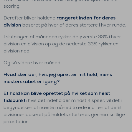
scoring.
Derefter bliver holdene
rangeret inden for deres
division
baseret på hver af deres startere i hver runde.
I slutningen af måneden rykker de øverste 33% i hver
division en division op og de nederste 33% rykker en
division ned.
Og så videre hver måned.
Hvad sker der, hvis jeg opretter mit hold, mens
mesterskabet er igang?
Et hold kan blive oprettet på hvilket som helst
tidspunkt:
hvis det indeholder mindst 4 spiller, vil det i
begyndelsen af næste måned træde ind i en af de 6
divisioner baseret på holdets starteres gennemsnitlige
præstation.