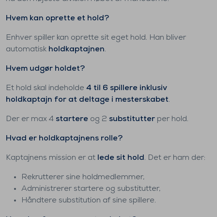
Hvem kan oprette et hold?
Enhver spiller kan oprette sit eget hold. Han bliver
automatisk
holdkaptajnen
.
Hvem udgør holdet?
Et hold skal indeholde
4 til 6 spillere inklusiv
holdkaptajn for at deltage i mesterskabet
.
Der er max 4
startere
og 2
substitutter
per hold.
Hvad er holdkaptajnens rolle?
Kaptajnens mission er at
lede sit hold
. Det er ham der:
Rekrutterer sine holdmedlemmer,
Administrerer startere og substitutter,
Håndtere substitution af sine spillere.