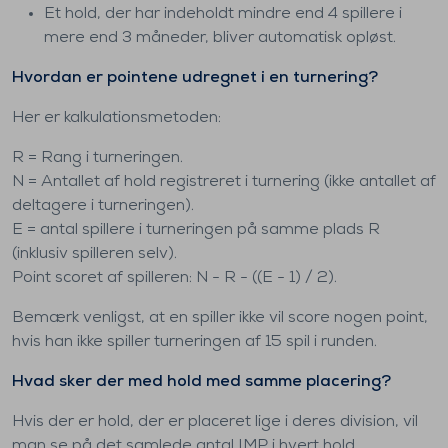
Et hold, der har indeholdt mindre end 4 spillere i
mere end 3 måneder, bliver automatisk opløst.
Hvordan er pointene udregnet i en turnering?
Her er kalkulationsmetoden:
R = Rang i turneringen.
N = Antallet af hold registreret i turnering (ikke antallet af
deltagere i turneringen).
E = antal spillere i turneringen på samme plads R
(inklusiv spilleren selv).
Point scoret af spilleren: N - R - ((E - 1) / 2).
Bemærk venligst, at en spiller ikke vil score nogen point,
hvis han ikke spiller turneringen af 15 spil i runden.
Hvad sker der med hold med samme placering?
Hvis der er hold, der er placeret lige i deres division, vil
man se på det samlede antal IMP i hvert hold.