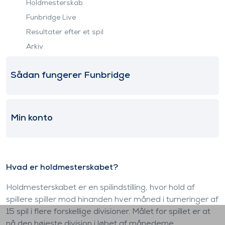
Holdmesterskab
Funbridge Live
Resultater efter et spil
Arkiv
Sådan fungerer Funbridge
Min konto
Hvad er holdmesterskabet?
Holdmesterskabet er en spilindstilling, hvor hold af
spillere spiller mod hinanden hver måned i turneringer af
15 spil i flere forskellige divisioner. Målet for spillet er at
nå den højeste division i løbet af månederne.