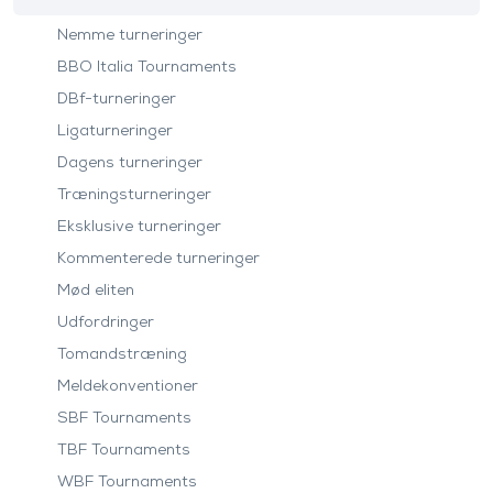
Nemme turneringer
BBO Italia Tournaments
DBf-turneringer
Ligaturneringer
Dagens turneringer
Træningsturneringer
Eksklusive turneringer
Kommenterede turneringer
Mød eliten
Udfordringer
Tomandstræning
Meldekonventioner
SBF Tournaments
TBF Tournaments
WBF Tournaments