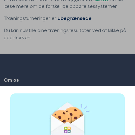
læse mere om de forskellige opgørelsessystemer.
Træningsturneringer er
ubegrænsede
.
Du kan nulstille dine træningsresultater ved at klikke på
papirkurven.
Om os
FAQ
Job
Makkerlinks
Brugbare Links
Konto