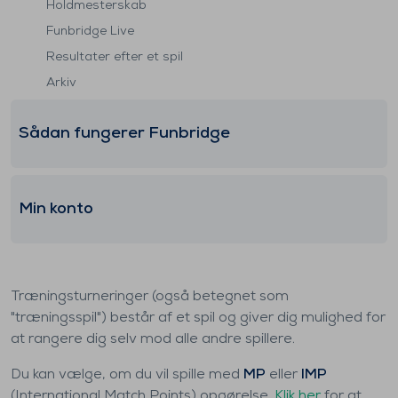
Holdmesterskab
Funbridge Live
Resultater efter et spil
Arkiv
Sådan fungerer Funbridge
Min konto
Træningsturneringer (også betegnet som
"træningsspil") består af et spil og giver dig mulighed for
at rangere dig selv mod alle andre spillere.
Du kan vælge, om du vil spille med
MP
eller
IMP
(International Match Points) opgørelse.
Klik her
for at