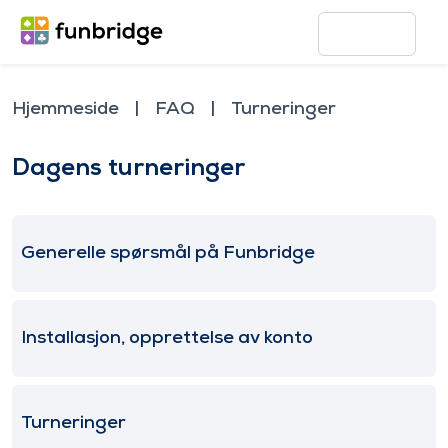
Hjemmeside
FAQ
Turneringer
Dagens turneringer
Generelle spørsmål på Funbridge
Installasjon, opprettelse av konto
Turneringer