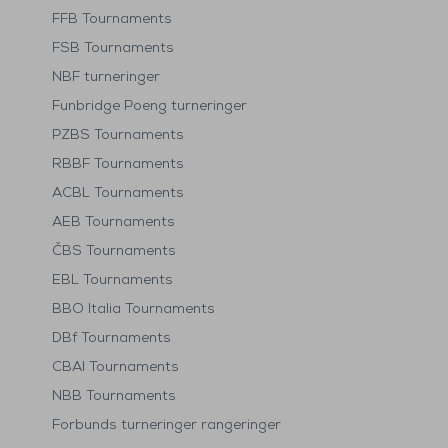
FFB Tournaments
FSB Tournaments
NBF turneringer
Funbridge Poeng turneringer
PZBS Tournaments
RBBF Tournaments
ACBL Tournaments
AEB Tournaments
ČBS Tournaments
EBL Tournaments
BBO Italia Tournaments
DBf Tournaments
CBAI Tournaments
NBB Tournaments
Forbunds turneringer rangeringer