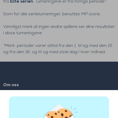
fra
Elite serien
. Turneringene er fra forrige periode*.
Som for alle serieturneringer, benyttes MP score.
Vennligst merk at ingen andre spillere ser dine resultater
i disse turneringene.
*Merk: perioder varer alltid fra den 1. til og med den 15.
og fra den 16. og til og med siste dag i hver måned.
Om oss
FAQ
Jobber
Lenker til partnere