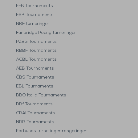
FFB Tournaments
FSB Tournaments
NBF turneringer
Funbridge Poeng turneringer
PZBS Tournaments
RBBF Tournaments
ACBL Tournaments
AEB Tournaments
ČBS Tournaments
EBL Tournaments
BBO Italia Tournaments
DBf Tournaments
CBAI Tournaments
NBB Tournaments
Forbunds turneringer rangeringer