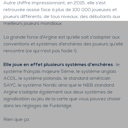
Autre chiffre impressionnant, en 2015, elle s'est
retrouvée assise face à plus de 100 000 joueuses et
joueurs différents, de tous niveaux, des débutants aux
meilleurs joueurs mondiaux.
La grande force d'Argine est qu'elle sait s'adapter aux
conventions et systèmes d'enchères des joueurs qu'elle
rencontre (ce qui n'est pas facile !).
Elle joue en effet plusieurs systèmes d'enchères
: le
système français majeure 5ème, le système anglais
ACOL, le système polonais, le standard américain
SAYC, le système Nordic ainsi que le NBB standard.
Argine s'adapte également aux deux systèmes de
signalisation au jeu de la carte que vous pouvez choisir
dans les réglages de Funbridge.
Rien que ça.