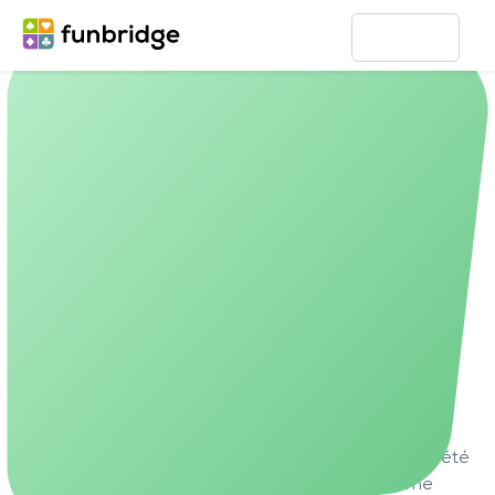
Accueil
Fonctionnalités
Intelligence Artifici
L'Intelligence Artificielle au bridge
Présentation du moteur de bridge
Argine, la dame de trèfle
Argine est le nom donné au moteur de jeu –
l'intelligence artificielle – de Funbridge. Ce nom lui a été
choisi par ses créateurs (Alexis Maugat et Jérôme