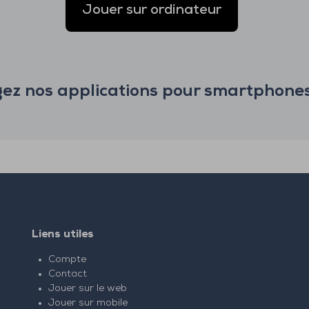
Jouer sur ordinateur
ez nos applications pour smartphones
Liens utiles
Compte
Contact
Jouer sur le web
Jouer sur mobile