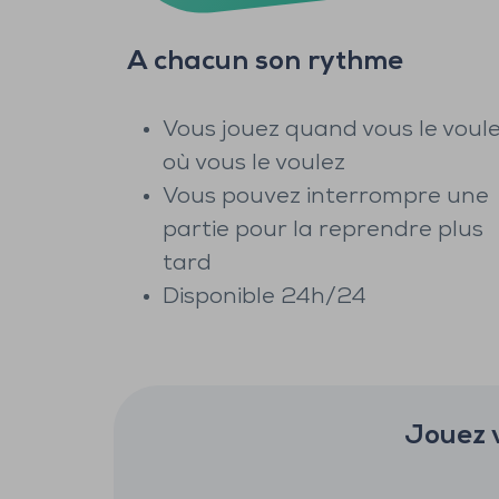
A chacun son rythme
Vous jouez quand vous le voule
où vous le voulez
Vous pouvez interrompre une
partie pour la reprendre plus
tard
Disponible 24h/24
Jouez v