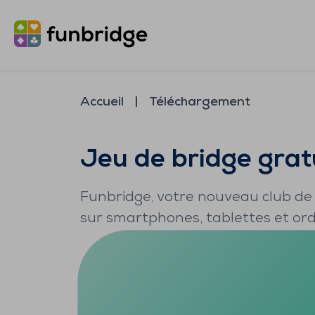
Accueil
Téléchargement
Jeu de bridge grat
Funbridge, votre nouveau club de 
sur smartphones, tablettes et ord