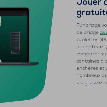
Jouer a
gratui
Funbridge vo
de bridge
av
tablettes (iP
ordinateurs 
comparer su
centaines d'
enchères et v
nombreux aut
progressez 