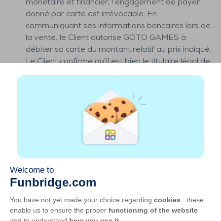
monétaire et financier, l’engagement de payer
donné par carte est irrévocable. En
communiquant ses informations bancaires lors de
la vente, le Client autorise GOTO GAMES à
débiter sa carte du montant relatif au prix indiqué.
Le Client confirme qu’il est bien le titulaire légal de
la carte à débiter et qu’il est légalement en droit
d’en faire usage. En cas d’erreur ou
d’impossibilité de débiter la carte, la transaction
est immédiatement résolue de plein droit et la
commande annulée.
Toute contestation non effectuée dans les règles
définies ci-dessus et dans les délais impartis ne
pourra être prise en compte et dégagera GOTO
GAMES de toute responsabilité.
Le crédit donnes et/ou Diamonds sera annulé si
l’utilisateur ne se connecte pas à l’application
Funbridge durant un an. Un e-mail sera envoyé