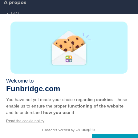
A propos
FAQ
Emploi
Liens partenaires
Liens utiles
Compte
Contact
Jouer sur le web
Jouer sur mobile
Clubs de bridge
CGU
Vie privée
Gérer les cookies
Français