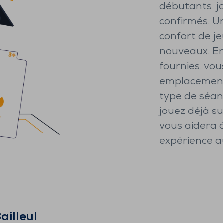
débutants, j
confirmés. Un
confort de jeu
nouveaux. En
fournies, vous
emplacement,
type de séanc
jouez déjà s
vous aidera 
expérience au
ailleul