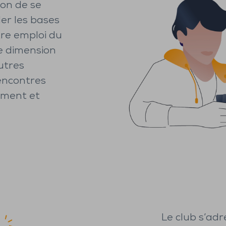
ion de se
der les bases
tre emploi du
e dimension
utres
encontres
ement et
Le club s’adre