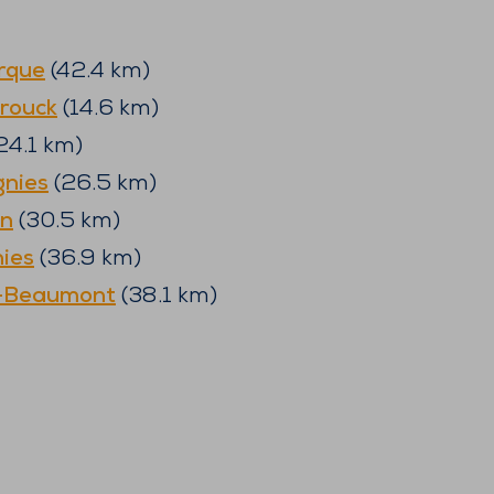
rque
(
42.4
km)
rouck
(
14.6
km)
24.1
km)
gnies
(
26.5
km)
in
(
30.5
km)
ies
(
36.9
km)
-Beaumont
(
38.1
km)