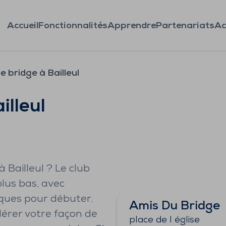
Accueil
Fonctionnalités
Apprendre
Partenariats
Ac
e bridge à Bailleul
illeul
 Bailleul ? Le club
plus bas, avec
iques pour débuter.
Amis Du Bridge
idérer votre façon de
place de l église