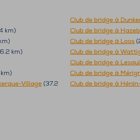
Club de bridge à
Dunke
4
km)
Club de bridge à
Hazeb
km)
Club de bridge à
Loos
(
6.2
km)
Club de bridge à
Watti
)
Club de bridge à
Lesqu
km)
Club de bridge à
Mérign
erque-Village
(
37.2
Club de bridge à
Hénin