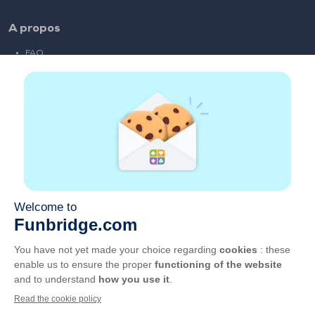
A propos
FAQ
Emploi
Liens partenaires
Liens utiles
Compte
Contact
Jouer sur le web
Jouer sur mobile
Clubs de bridge
CGU
Vie privée
Gérer les cookies