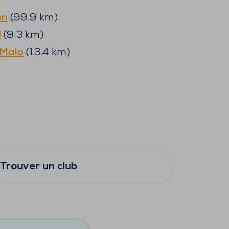
on
(
99.9
km)
d
(
9.3
km)
-Malo
(
13.4
km)
Trouver un club