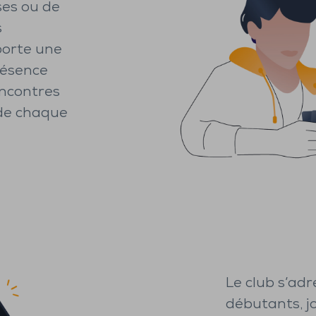
ses ou de
s
pporte une
résence
encontres
 de chaque
Le club s’adre
débutants, j