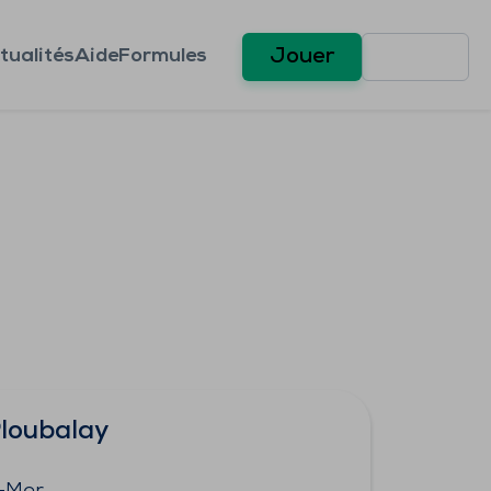
tualités
Aide
Formules
Jouer
Ploubalay