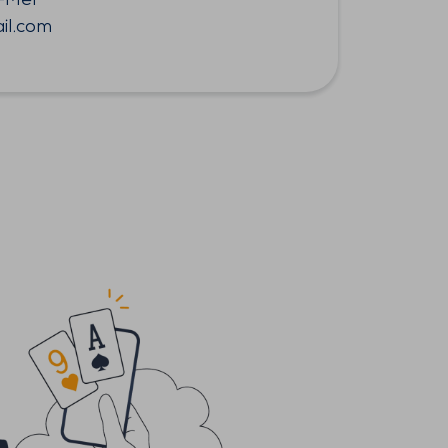
r-Mer
il.com