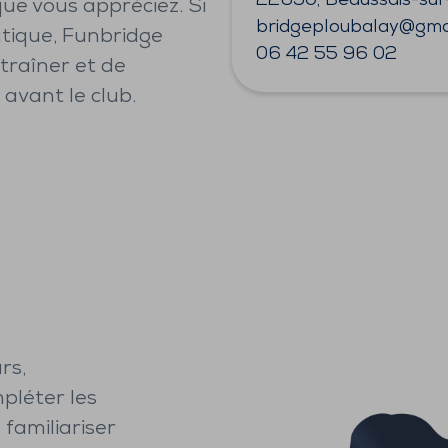
22650, Beaussais-su
que vous appréciez. Si
bridgeploubalay@gma
tique, Funbridge
06 42 55 96 02
ntraîner et de
avant le club.
rs,
pléter les
 familiariser