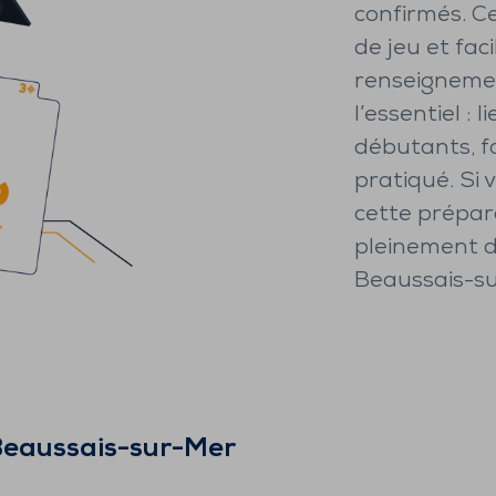
confirmés. Ce
de jeu et faci
renseignemen
l’essentiel : 
débutants, f
pratiqué. Si 
cette prépar
pleinement d
Beaussais-su
eaussais-sur-Mer