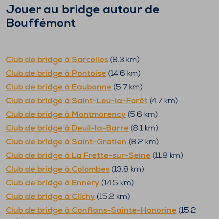
Jouer au bridge autour de
Bouffémont
Club de bridge à
Sarcelles
(
8.3
km)
Club de bridge à
Pontoise
(
14.6
km)
Club de bridge à
Eaubonne
(
5.7
km)
Club de bridge à
Saint-Leu-la-Forêt
(
4.7
km)
Club de bridge à
Montmorency
(
5.6
km)
Club de bridge à
Deuil-la-Barre
(
8.1
km)
Club de bridge à
Saint-Gratien
(
8.2
km)
Club de bridge à
La Frette-sur-Seine
(
11.8
km)
Club de bridge à
Colombes
(
13.8
km)
Club de bridge à
Ennery
(
14.5
km)
Club de bridge à
Clichy
(
15.2
km)
Club de bridge à
Conflans-Sainte-Honorine
(
15.2