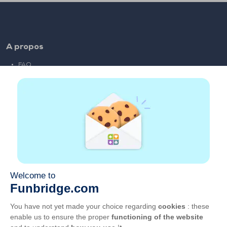
A propos
FAQ
Emploi
Liens partenaires
Liens utiles
Compte
Contact
Jouer sur le web
Jouer sur mobile
Clubs de bridge
CGU
Vie privée