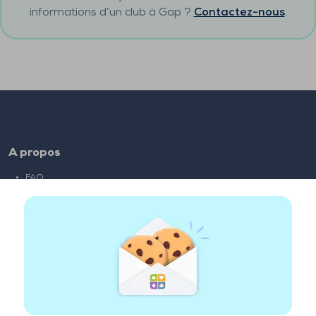
informations d’un club à
Gap
?
Contactez-nous
.
A propos
FAQ
Emploi
Liens partenaires
Liens utiles
Compte
Contact
Jouer sur le web
Jouer sur mobile