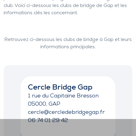
club. Voici ci-dessous les clubs de bridge de Gap et les
informations clés les concernant.
Retrouvez ci-dessous les clubs de bridge à
Gap
et leurs
informations principales.
Cercle Bridge Gap
B
G
1 rue du Capitaine Bresson
05000, GAP
1b
cercle@cercledebridgegap.fr
0
06 74 01 29 42
br
04