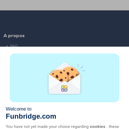
A propos
FAQ
Emploi
Liens partenaires
Liens utiles
Compte
Contact
Jouer sur le web
Jouer sur mobile
Clubs de bridge
CGU