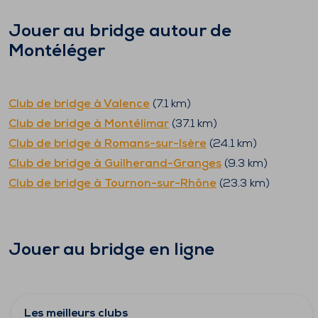
Jouer au bridge autour de
Montéléger
Club de bridge à
Valence
(
7.1
km)
Club de bridge à
Montélimar
(
37.1
km)
Club de bridge à
Romans-sur-Isère
(
24.1
km)
Club de bridge à
Guilherand-Granges
(
9.3
km)
Club de bridge à
Tournon-sur-Rhône
(
23.3
km)
Jouer au bridge en ligne
Les meilleurs clubs