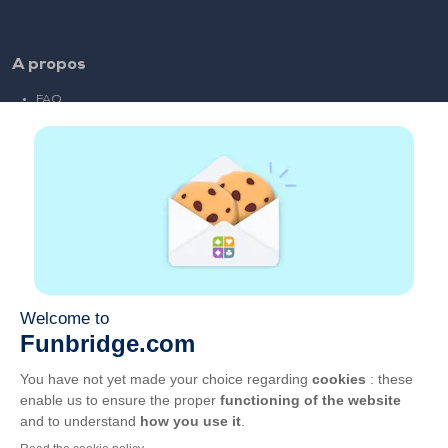
A propos
FAQ
Emploi
Liens partenaires
Liens utiles
Compte
Contact
Jouer sur le web
Jouer sur mobile
Clubs de bridge
CGU
Vie privée
Gérer les cookies