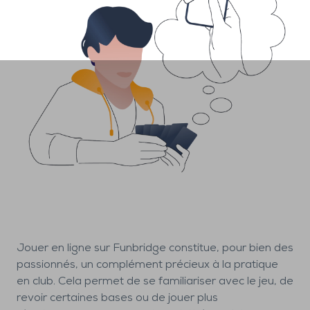
Jouer en ligne sur Funbridge constitue, pour bien des
passionnés, un complément précieux à la pratique
en club. Cela permet de se familiariser avec le jeu, de
revoir certaines bases ou de jouer plus