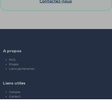
Contactez-nous
.
A propos
FAQ
Emploi
Liens partenaires
Liens utiles
Compte
Contact
Jouer sur le web
Jouer sur mobile
Clubs de bridge