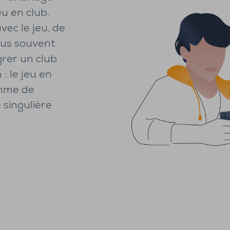
u en club.
avec le jeu, de
lus souvent
grer un club
: le jeu en
thme de
 singulière