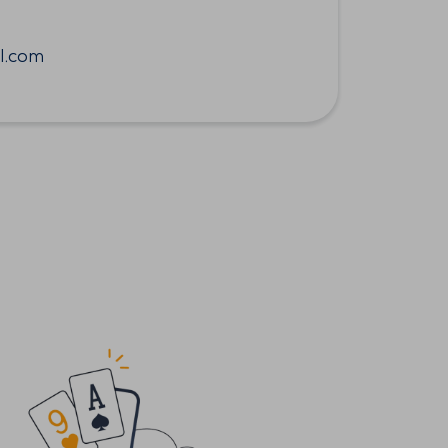
g
l.com