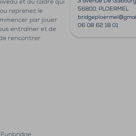
3 avenue De Guibour
niveau et au cadre qui
56800, PLOERMEL
ou reprenez le
bridgeploermel@gmai
ommencer par jouer
06 08 62 18 01
ous entraîner et de
de rencontrer
 Funbridge