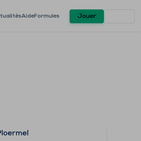
tualités
Aide
Formules
Jouer
Ploermel