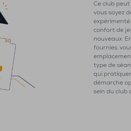
Ce club peut 
vous soyez d
expérimenté. 
confort de jeu
nouveaux. En
fournies, vous
emplacement,
type de séan
qui pratique
démarche opt
sein du club 