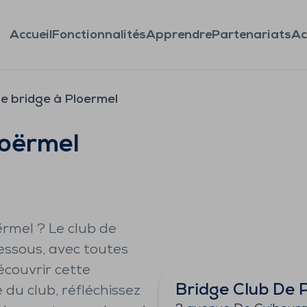
Accueil
Fonctionnalités
Apprendre
Partenariats
Ac
de bridge à Ploermel
loërmel
ërmel ? Le club de
dessous, avec toutes
écouvrir cette
Bridge Club De 
 du club, réfléchissez