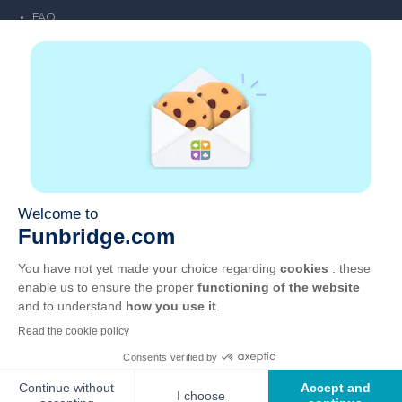
FAQ
Emploi
Liens partenaires
Liens utiles
Compte
Contact
Jouer sur le web
Jouer sur mobile
Clubs de bridge
CGU
Vie privée
Gérer les cookies
Français
©
2026
, GOTO Games