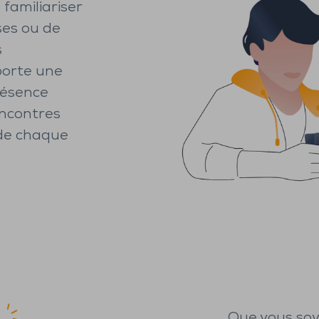
 familiariser
ses ou de
s
pporte une
résence
encontres
 de chaque
Que vous soy