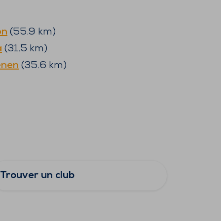
on
(
55.9
km)
a
(
31.5
km)
enen
(
35.6
km)
Trouver un club