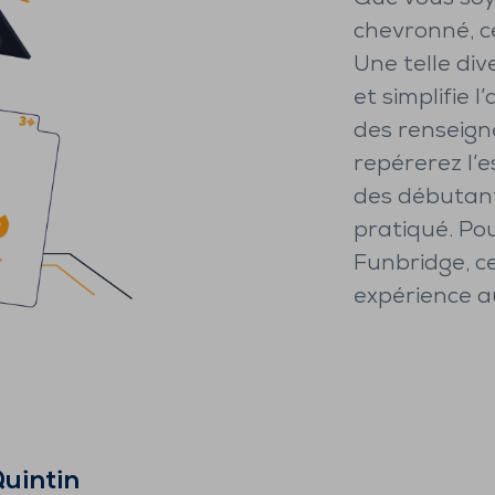
chevronné, c
Une telle div
et simplifie 
des renseign
repérerez l’es
des débutant
pratiqué. Po
Funbridge, c
expérience au
uintin