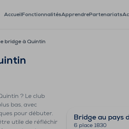
Accueil
Fonctionnalités
Apprendre
Partenariats
Ac
e bridge à Quintin
uintin
uintin ? Le club
plus bas, avec
iques pour débuter.
Bridge au pays d
être utile de réfléchir
6 place 1830