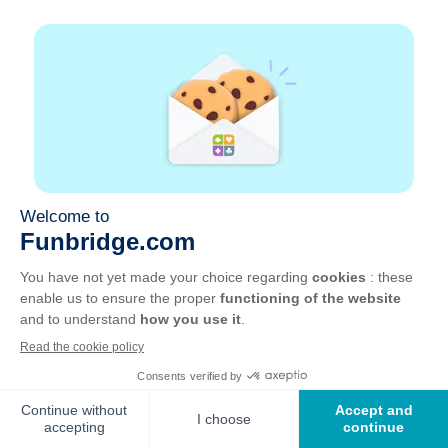
Emploi
Liens partenaires
Liens utiles
Compte
Contact
Jouer sur le web
Jouer sur mobile
Clubs de bridge
CGU
Vie privée
Gérer les cookies
Français
©
2026
, GOTO Games