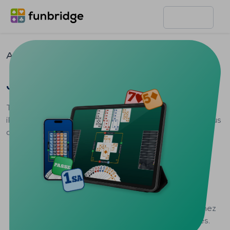
Accueil
Téléchargement
iPhone & iPad
Jouer au bridge sur iPhone & iPad
Téléchargez gratuitement l'application Funbridge pour
iPhone et iPad pour jouer au bridge sur Internet et vous
comparer aux autres bridgeurs.
Télécharger pour iPhone & iPad
Découvrez Funbridge sur iPhone et iPad et rejoignez
une communauté de joueurs de bridge passionnés.