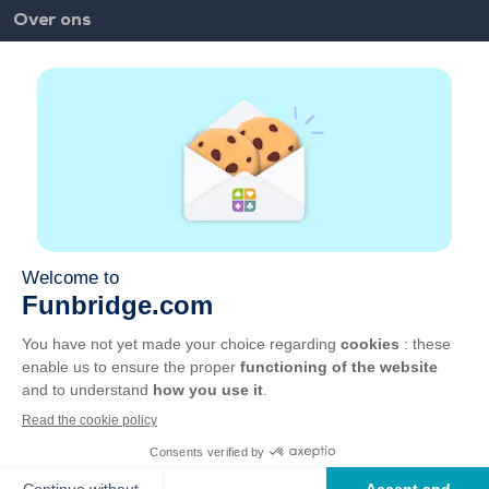
Over ons
FAQ
Vacatures
Partnerlinks
Links
Account
Contact
Speel op het web
Speel op mobiel
GCU
Privacy
Cookies beheren
Nederlands