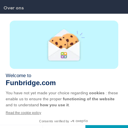
Over ons
FAQ
Vacatures
Partnerlinks
Links
Account
Contact
Speel op het web
Speel op mobiel
GCU
Privacy
Cookies beheren
Nederlands