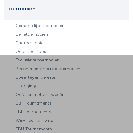
Toernooien
Gemakkelijke toernooien
Serietoernooien
Dagtoernooien
Oefentoernooien
Exclusieve toernooien
Becommentarieerde toernooien
Speel tegen de elite
Uitdagingen
Oefenen met z'n tweeën
SBF Tournaments
TBF Tournaments
WBF Tournaments
EBU Tournaments