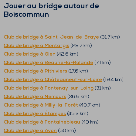
Jouer au bridge autour de
Boiscommun
Club de bridge à
Saint-Jean-de-Braye
(
31.7
km)
Club de bridge à
Montargis
(
28.7
km)
Club de bridge à
Gien
(
42.6
km)
Club de bridge à
Beaune-la-Rolande
(
7.1
km)
Club de bridge à
Pithiviers
(
17.6
km)
Club de bridge à
Châteauneuf-sur-Loire
(
19.4
km)
Club de bridge à
Fontenay-sur-Loing
(
31
km)
Club de bridge à
Nemours
(
36.6
km)
Club de bridge à
Milly-la-Forêt
(
40.7
km)
Club de bridge à
Étampes
(
45.3
km)
Club de bridge à
Fontainebleau
(
49
km)
Club de bridge à
Avon
(
50
km)