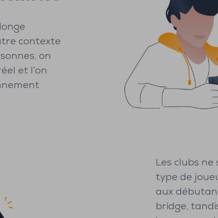
s
olonge
utre contexte
rsonnes, on
éel et l’on
onnement
Les clubs ne
type de joue
aux débutant
bridge, tandi