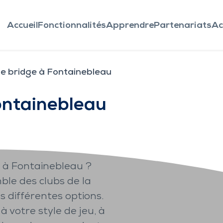
Accueil
Fonctionnalités
Apprendre
Partenariats
Ac
de bridge à Fontainebleau
ontainebleau
e à Fontainebleau ?
ble des clubs de la
s différentes options.
à votre style de jeu, à