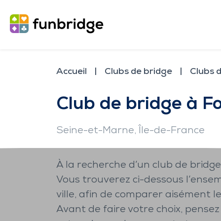
Accueil
Clubs de bridge
Clubs 
Club de bridge à F
Seine-et-Marne
, Île-de-France
À la recherche d’un club de bridg
Vous trouverez ci-dessous l’ensem
ville, afin de comparer aisément le
Avant de faire votre choix, pensez 