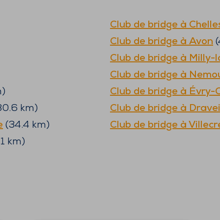
Club de bridge à
Chelle
Club de bridge à
Avon
(
Club de bridge à
Milly-
Club de bridge à
Nemou
)
Club de bridge à
Évry-
30.6
km)
Club de bridge à
Dravei
e
(
34.4
km)
Club de bridge à
Villec
1
km)