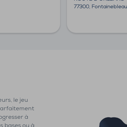
77300, Fontaineblea
urs, le jeu
parfaitement
rogresser à
es bases ou à