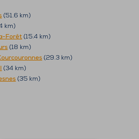
s
(
51.6
km)
4
km)
la-Forêt
(
15.4
km)
rs
(
18
km)
Courcouronnes
(
29.3
km)
l
(
34
km)
resnes
(
35
km)