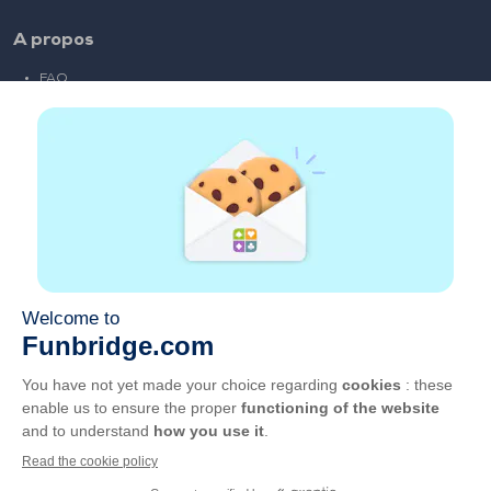
A propos
FAQ
Emploi
Liens partenaires
Liens utiles
Compte
Contact
Jouer sur le web
Jouer sur mobile
Clubs de bridge
CGU
Vie privée
Gérer les cookies